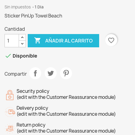
Sin impuestos
1 Dia
Sticker PinUp Towel Beach
Cantidad

favorite_border
AÑADIR AL CARRITO

Disponible
Compartir
Security policy
(edit with the Customer Reassurance module)
Delivery policy
(edit with the Customer Reassurance module)
Return policy
(edit with the Customer Reassurance module)