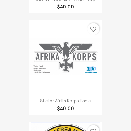
$40.00
favorite_border
Sticker Afrika Korps Eagle
$40.00