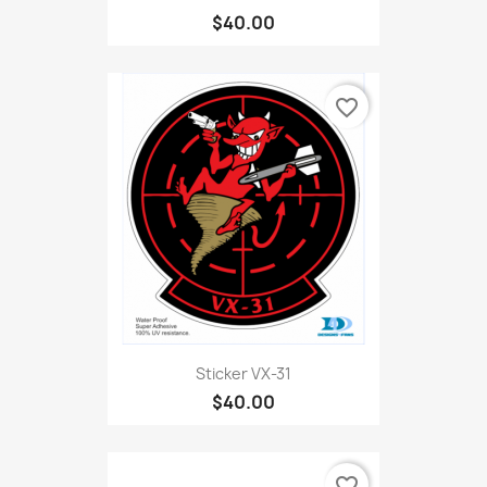
$40.00
favorite_border
Sticker VX-31
$40.00
favorite_border