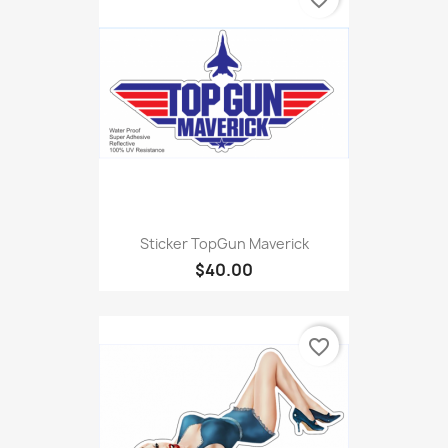
Sticker TopGun Maverick
$40.00
favorite_border