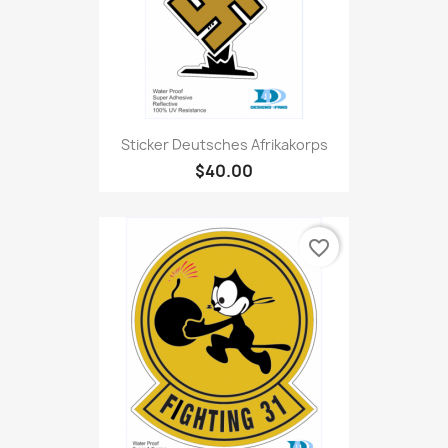
Sticker Deutsches Afrikakorps
$40.00
favorite_border