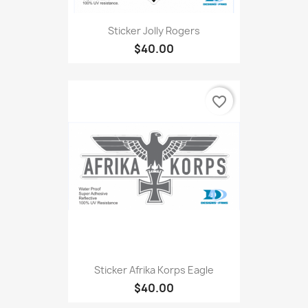
Sticker Jolly Rogers
$40.00
favorite_border
Sticker Afrika Korps Eagle
$40.00