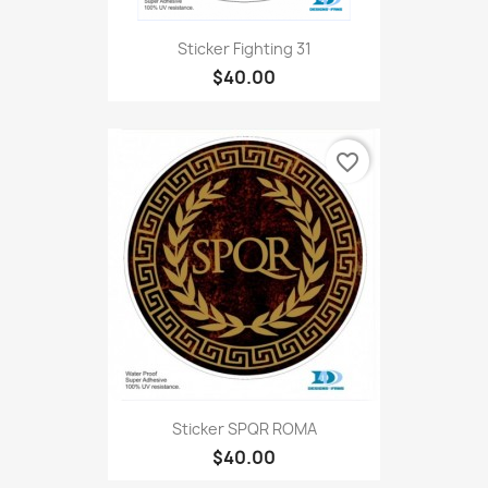
Sticker Fighting 31
$40.00
favorite_border
Sticker SPQR ROMA
$40.00