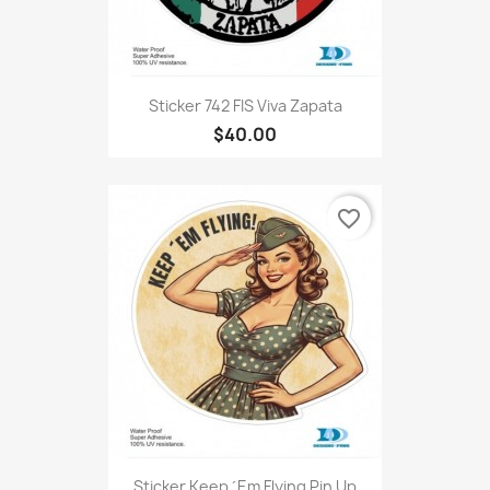
Sticker 742 FIS Viva Zapata
$40.00
favorite_border
Sticker Keep ´Em Flying Pin Up