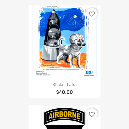
favorite_border
Sticker Laika
$40.00
favorite_border