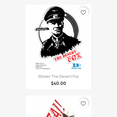
favorite_border
Sticker The Desert Fox
$40.00
favorite_border