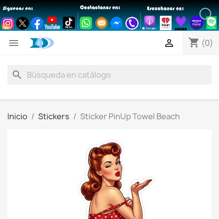
shopping_cart


(0)
search
Inicio
Stickers
Sticker PinUp Towel Beach