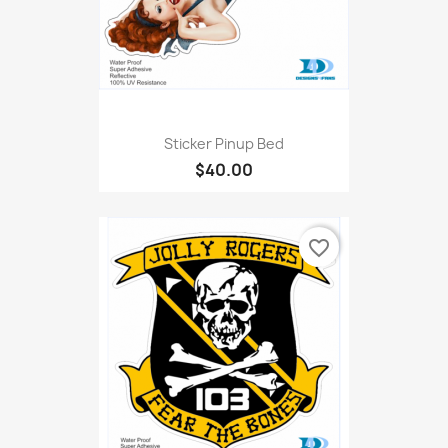
Sticker Pinup Bed
$40.00
favorite_border