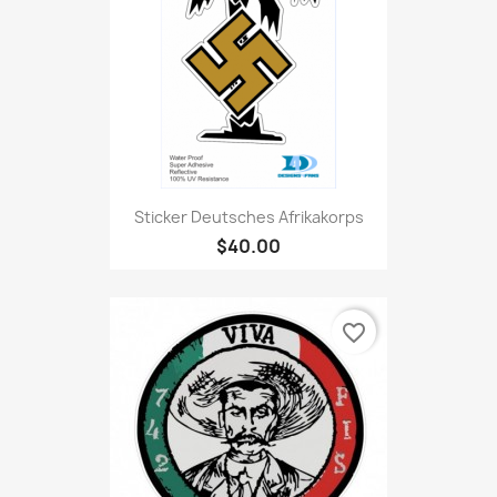
Sticker Deutsches Afrikakorps
$40.00
favorite_border