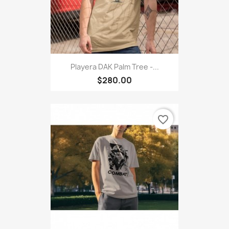
Playera DAK Palm Tree -...
$280.00
favorite_border