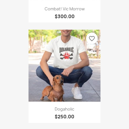
Combat! Vic Morrow
$300.00
favorite_border
Dogaholic
$250.00