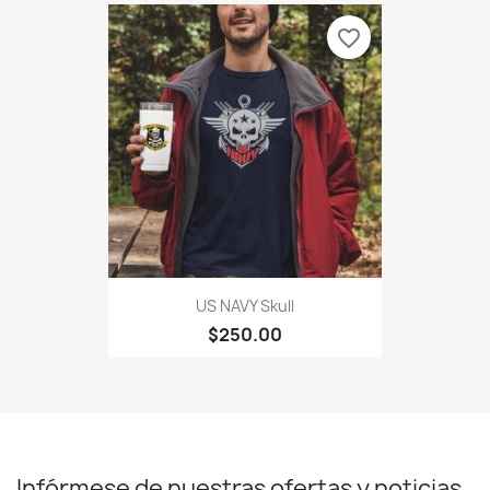
favorite_border
US NAVY Skull
$250.00
Infórmese de nuestras ofertas y noticias