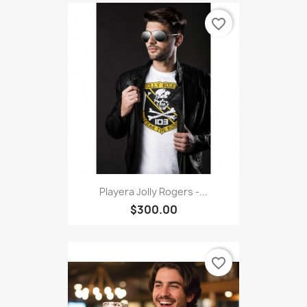
favorite_border
Playera Jolly Rogers -...
$300.00
favorite_border