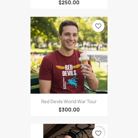
$250.00
favorite_border
Red Devils World War Tour
$300.00
favorite_border