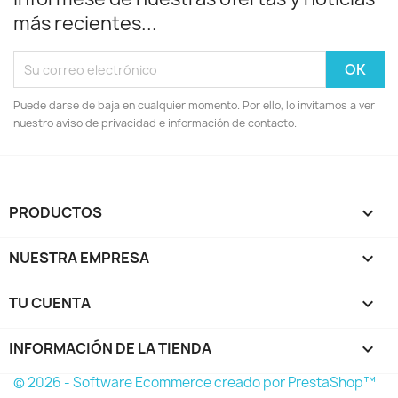
más recientes...
Puede darse de baja en cualquier momento. Por ello, lo invitamos a ver
nuestro aviso de privacidad e información de contacto.
PRODUCTOS

NUESTRA EMPRESA

TU CUENTA

INFORMACIÓN DE LA TIENDA
keyboard_arrow_down
© 2026 - Software Ecommerce creado por PrestaShop™