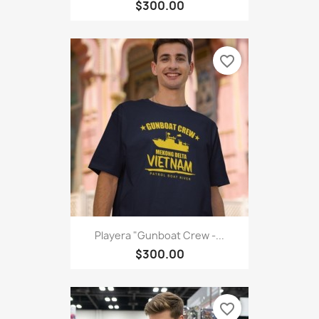
$300.00
favorite_border
Playera "Gunboat Crew -...
$300.00
favorite_border