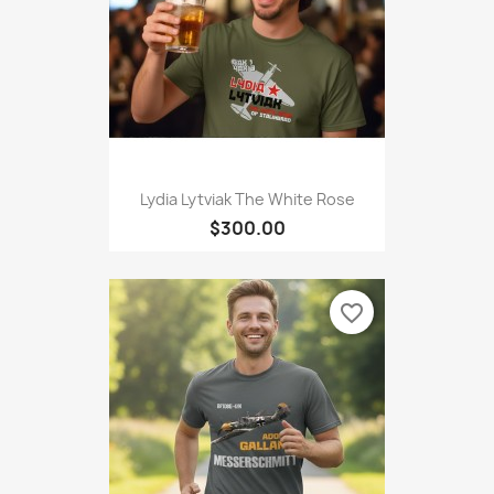
Lydia Lytviak The White Rose
$300.00
favorite_border