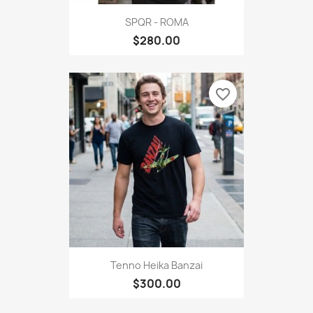
SPQR - ROMA
$280.00
favorite_border
Tenno Heika Banzai
$300.00