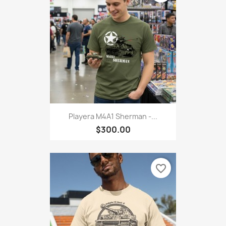
Playera M4A1 Sherman -...
$300.00
favorite_border