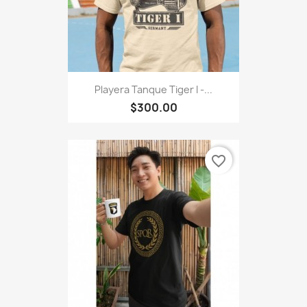
Playera Tanque Tiger I -...
$300.00
favorite_border