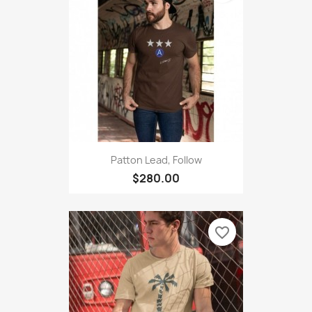
Patton Lead, Follow
$280.00
favorite_border