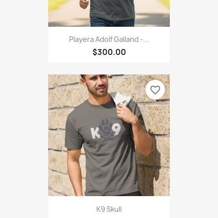
Playera Adolf Galland -...
$300.00
favorite_border
K9 Skull