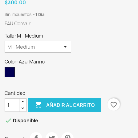
$300.00
Sin impuestos
1 Dia
F4U Corsair
Talla: M - Medium
Color: Azul Marino
Azul
Marino
Cantidad

favorite_border
AÑADIR AL CARRITO

Disponible